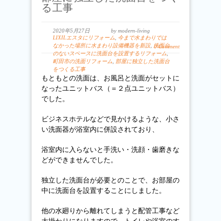
る工事
2020年5月27日
by modern-living
LIXILエスタにリフォーム
,
今まで水まわりでは
なかった場所に水まわり設備機器を新設
,
洗面台
0 Comment
のないスペースに洗面台を設置するリフォーム
,
町田市の洗面リフォーム
,
部屋に独立した洗面台
をつくる工事
もともとの洗面は、お風呂と洗面がセットに
なったユニットバス（＝２点ユニットバス）
でした。
ビジネスホテルなどで見かけるような、小さ
い洗面器が浴室内に併設されており、
浴室内に入らないと手洗い・洗顔・歯磨きな
どができませんでした。
独立した洗面台が必要とのことで、お部屋の
中に洗面台を設置することにしました。
他の水廻りから離れてしまうと配管工事など