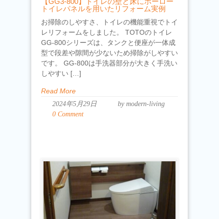
【GG3-800】トイレの壁と床にホーロー
トイレパネルを用いたリフォーム実例
お掃除のしやすさ、トイレの機能重視でトイ
レリフォームをしました。 TOTOのトイレ
GG-800シリーズは、タンクと便座が一体成
型で段差や隙間が少ないため掃除がしやすい
です。 GG-800は手洗器部分が大きく手洗い
しやすい […]
Read More
2024年5月29日
by modern-living
0 Comment