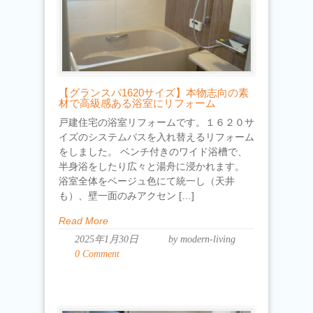
【グランスパ1620サイズ】本物志向の素
材で高級感ある浴室にリフォーム
戸建住宅の浴室リフォームです。１６２０サ
イズのシステムバスを入れ替えるリフォーム
をしました。 ベンチ付きのワイド浴槽で、
半身浴をしたり広々と湯舟に浸かれます。
浴室全体をベージュ色にて統一し（天井
も）、壁一面のみアクセン […]
Read More
2025年1月30日
by modern-living
0 Comment